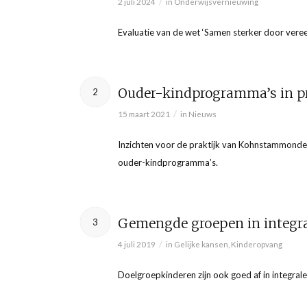
/
2 juli 2024
in
Onderwijsvernieuwing
Evaluatie van de wet ‘Samen sterker door ver
Ouder-kindprogramma’s in pr
2
/
15 maart 2021
in
Nieuws
Inzichten voor de praktijk van Kohnstammonder
ouder-kindprogramma’s.
Gemengde groepen in integra
3
/
4 juli 2019
in
Gelijke kansen
,
Kinderopvang
Doelgroepkinderen zijn ook goed af in integral