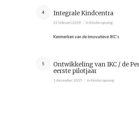
Integrale Kindcentra
4
/
22 februari 2019
in
Kinderopvang
Kenmerken van de innovatieve IKC’s
Ontwikkeling van IKC / de P
5
eerste pilotjaar
/
1 december 2015
in
Kinderopvang