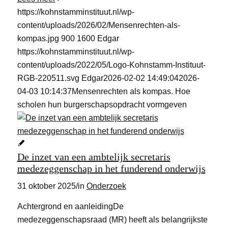
https://kohnstamminstituut.nl/wp-
content/uploads/2026/02/Mensenrechten-als-
kompas.jpg
900
1600
Edgar
https://kohnstamminstituut.nl/wp-
content/uploads/2022/05/Logo-Kohnstamm-Instituut-
RGB-220511.svg
Edgar
2026-02-02 14:49:04
2026-
04-03 10:14:37
Mensenrechten als kompas. Hoe
scholen hun burgerschapsopdracht vormgeven
De inzet van een ambtelijk secretaris
medezeggenschap in het funderend onderwijs
31 oktober 2025
/
in
Onderzoek
Achtergrond en aanleidingDe
medezeggenschapsraad (MR) heeft als belangrijkste