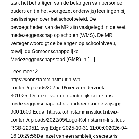
taak het behartigen van de belangen van personeel,
ouders en (in het voortgezet onderwijs) leerlingen bij
beslissingen over het schoolbeleid. De
bevoegdheden van de MR zijn vastgelegd in de Wet
medezeggenschap op scholen (WMS). De MR
vertegenwoordigt de belangen op schoolniveau,
terwijl de Gemeenschappelijke
Medezeggenschapsraad (GMR) in […]
Lees meer
https://kohnstamminstituut.nl/wp-
content/uploads/2025/10/nieuw-onderzoek-
301025_De-inzet-van-een-ambtelijk-secretaris-
medezeggenschap-in-het-funderend-onderwijs.jpg
900
1600
Edgar
https://kohnstamminstituut.nl/wp-
content/uploads/2022/05/Logo-Kohnstamm-Instituut-
RGB-220511.svg
Edgar
2025-10-31 11:00:00
2026-04-
16 10:29:56
De inzet van een ambtelijk secretaris