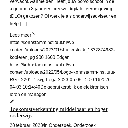
verwacht. Aanmelden Heeft jouw po/vo school in de
afgelopen 3 jaar een nieuwe digitale leeromgeving
(DLO) gekozen? Of werk je als onderwijsadviseur en
help […]
Lees meer
https://kohnstamminstituut.nl/wp-
content/uploads/2023/01/shutterstock_1332874982-
kopieren.jpg
900
1600
Edgar
https://kohnstamminstituut.nl/wp-
content/uploads/2022/05/Logo-Kohnstamm-Instituut-
RGB-220511.svg
Edgar
2023-05-08 15:00:16
2026-
04-03 10:14:40
De gebruikersblik op elektronisch
leren en managen
Toekomstverkenning middelbaar en hoger
onderwijs
28 februari 2023
/
in
Onderzoek
,
Onderzoek