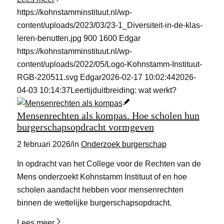
https://kohnstamminstituut.nl/wp-
content/uploads/2023/03/23-1_Diversiteit-in-de-klas-
leren-benutten.jpg
900
1600
Edgar
https://kohnstamminstituut.nl/wp-
content/uploads/2022/05/Logo-Kohnstamm-Instituut-
RGB-220511.svg
Edgar
2026-02-17 10:02:44
2026-
04-03 10:14:37
Leertijduitbreiding: wat werkt?
Mensenrechten als kompas. Hoe scholen hun
burgerschapsopdracht vormgeven
2 februari 2026
/
in
Onderzoek burgerschap
In opdracht van het College voor de Rechten van de
Mens onderzoekt Kohnstamm Instituut of en hoe
scholen aandacht hebben voor mensenrechten
binnen de wettelijke burgerschapsopdracht.
Lees meer