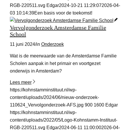
RGB-220511.svg
Edgar
2024-10-21 11:29:07
2026-04-
03 10:14:39
Een basis voor de toekomst!
Vervolgonderzoek Amsterdamse Familie
School
11 juni 2024
/
in
Onderzoek
Wat is de meerwaarde van de Amsterdamse Familie
Scholen aanpak in het primair en voortgezet
onderwijs in Amsterdam?
Lees meer
https://kohnstamminstituut.nl/wp-
content/uploads/2024/06/nieuw-onderzoek-
110624_Vervolgonderzoek-AFS.jpg
900
1600
Edgar
https://kohnstamminstituut.nl/wp-
content/uploads/2022/05/Logo-Kohnstamm-Instituut-
RGB-220511.svg
Edgar
2024-06-11 11:00:00
2026-04-