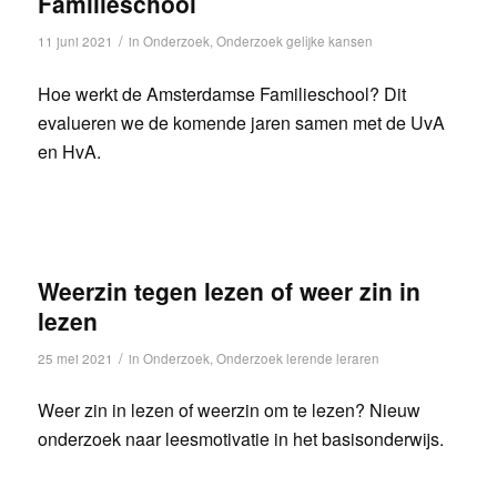
Familieschool
/
11 juni 2021
in
Onderzoek
,
Onderzoek gelijke kansen
Hoe werkt de Amsterdamse Familieschool? Dit
evalueren we de komende jaren samen met de UvA
en HvA.
Weerzin tegen lezen of weer zin in
lezen
/
25 mei 2021
in
Onderzoek
,
Onderzoek lerende leraren
Weer zin in lezen of weerzin om te lezen? Nieuw
onderzoek naar leesmotivatie in het basisonderwijs.