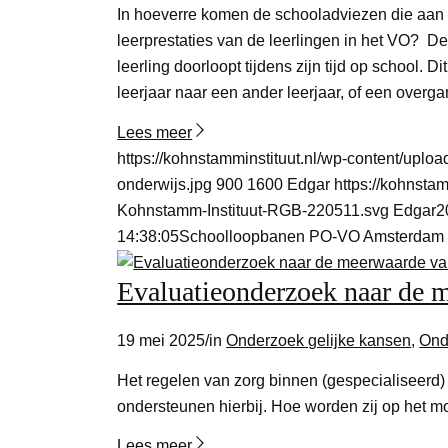
In hoeverre komen de schooladviezen die aan
leerprestaties van de leerlingen in het VO? D
leerling doorloopt tijdens zijn tijd op school. 
leerjaar naar een ander leerjaar, of een overg
Lees meer
https://kohnstamminstituut.nl/wp-content/upl
onderwijs.jpg
900
1600
Edgar
https://kohnsta
Kohnstamm-Instituut-RGB-220511.svg
Edgar
2
14:38:05
Schoolloopbanen PO-VO Amsterdam
Evaluatieonderzoek naar de 
19 mei 2025
/
in
Onderzoek gelijke kansen
,
Ond
Het regelen van zorg binnen (gespecialiseerd)
ondersteunen hierbij. Hoe worden zij op het
Lees meer