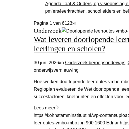
Agenda Taal & Ouders, op visieomslag e
pm’ers/leerkrachten, schoolleiders en be
Pagina 1 van 6
1
2
3
›
»
Onderzoek
Wat leveren doorlopende lee
leerlingen en scholen?
30 juni 2026
/
in
Onderzoek beroepsonderwijs
,
onderwijsvernieuwing
Hoe werken doorlopende leerroutes vmbo-mbo i
Regioplan evalueren de Wet doorlopende lee
succesfactoren, knelpunten en effecten voor le
Lees meer
https://kohnstamminstituut.nl/wp-content/up
leerroutes-vmbo-mbo.jpg
900
1600
Edgar
http