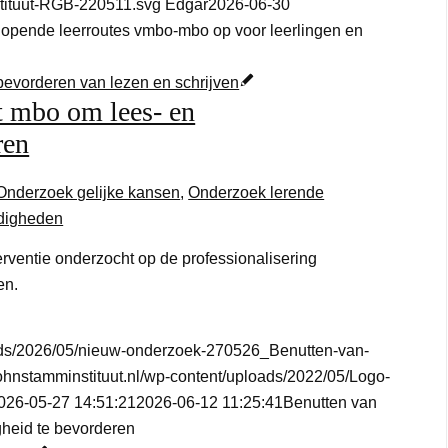
tituut-RGB-220511.svg
Edgar
2026-06-30
lopende leerroutes vmbo-mbo op voor leerlingen en
et mbo om lees- en
ren
Onderzoek gelijke kansen
,
Onderzoek lerende
rdigheden
erventie onderzocht op de professionalisering
en.
loads/2026/05/nieuw-onderzoek-270526_Benutten-van-
kohnstamminstituut.nl/wp-content/uploads/2022/05/Logo-
026-05-27 14:51:21
2026-06-12 11:25:41
Benutten van
igheid te bevorderen