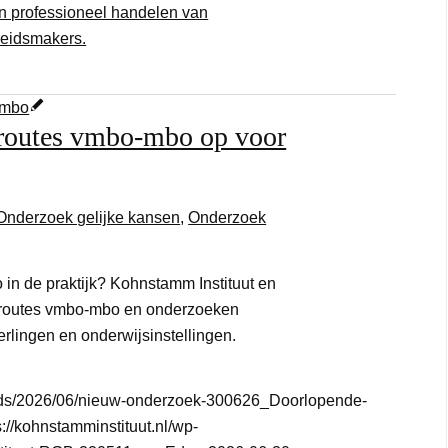
n professioneel handelen van
leidsmakers.
rroutes vmbo-mbo op voor
Onderzoek gelijke kansen
,
Onderzoek
n de praktijk? Kohnstamm Instituut en
rroutes vmbo-mbo en onderzoeken
erlingen en onderwijsinstellingen.
loads/2026/06/nieuw-onderzoek-300626_Doorlopende-
s://kohnstamminstituut.nl/wp-