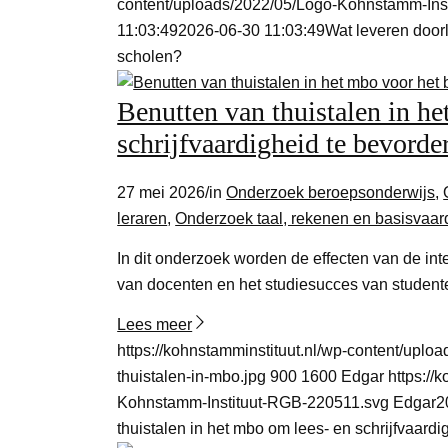
content/uploads/2022/05/Logo-Kohnstamm-Ins
11:03:49
2026-06-30 11:03:49
Wat leveren door
scholen?
Benutten van thuistalen in h
schrijfvaardigheid te bevorde
27 mei 2026
/
in
Onderzoek beroepsonderwijs
,
leraren
,
Onderzoek taal, rekenen en basisvaa
In dit onderzoek worden de effecten van de int
van docenten en het studiesucces van student
Lees meer
https://kohnstamminstituut.nl/wp-content/up
thuistalen-in-mbo.jpg
900
1600
Edgar
https://
Kohnstamm-Instituut-RGB-220511.svg
Edgar
2
thuistalen in het mbo om lees- en schrijfvaard