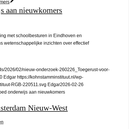
js aan nieuwkomers
ing met schoolbesturen in Eindhoven en
 wetenschappelijke inzichten over effectief
oads/2026/02/nieuw-onderzoek-260226_Toegerust-voor-
0
Edgar
https://kohnstamminstituut.nl/wp-
tituut-RGB-220511.svg
Edgar
2026-02-26
goed onderwijs aan nieuwkomers
sterdam Nieuw-West
en