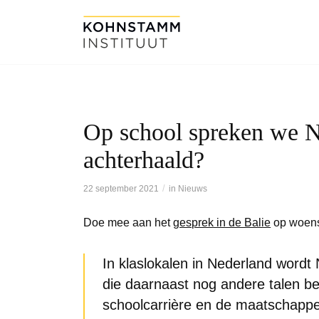
Op school spreken we N
achterhaald?
/
22 september 2021
in
Nieuws
Doe mee aan het
gesprek in de Balie
op woens
In klaslokalen in Nederland wordt
die daarnaast nog andere talen b
schoolcarrière en de maatschappeli