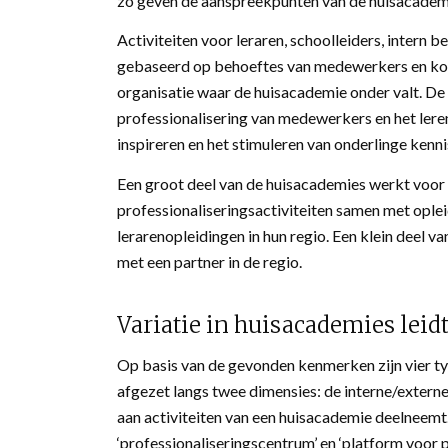
zo geven de aanspreekpunten van de huisacadem
Activiteiten voor leraren, schoolleiders, intern
gebaseerd op behoeftes van medewerkers en kome
organisatie waar de huisacademie onder valt. De
professionalisering van medewerkers en het lere
inspireren en het stimuleren van onderlinge kenni
Een groot deel van de huisacademies werkt voor 
professionaliseringsactiviteiten samen met oplei
lerarenopleidingen in hun regio. Een klein deel v
met een partner in de regio.
Variatie in huisacademies leidt
Op basis van de gevonden kenmerken zijn vier t
afgezet langs twee dimensies: de interne/extern
aan activiteiten van een huisacademie deelneemt
‘professionaliseringscentrum’ en ‘platform voor 