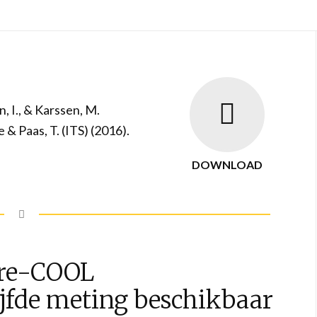
n, I., & Karssen, M.
& Paas, T. (ITS) (2016).
DOWNLOAD
pre-COOL
ijfde meting beschikbaar