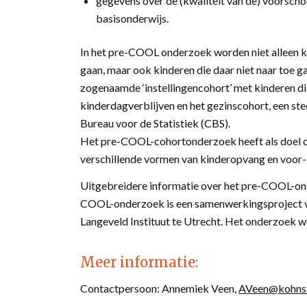
gegevens over de (kwaliteit van de) voorscho
basisonderwijs.
In het pre-COOL onderzoek worden niet alleen k
gaan, maar ook kinderen die daar niet naar toe g
zogenaamde ‘instellingencohort’ met kinderen di
kinderdagverblijven en het gezinscohort, een ste
Bureau voor de Statistiek (CBS).
Het pre-COOL-cohortonderzoek heeft als doel o
verschillende vormen van kinderopvang en voor- 
Uitgebreidere informatie over het pre-COOL-ond
COOL-onderzoek is een samenwerkingsproject v
Langeveld Instituut te Utrecht. Het onderzoe
Meer informatie:
Contactpersoon: Annemiek Veen,
AVeen@kohnst