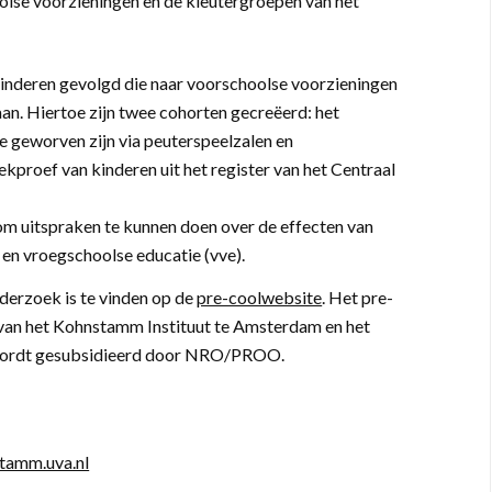
olse voorzieningen en de kleutergroepen van het
inderen gevolgd die naar voorschoolse voorzieningen
aan. Hiertoe zijn twee cohorten gecreëerd: het
e geworven zijn via peuterspeelzalen en
ekproef van kinderen uit het register van het Centraal
m uitspraken te kunnen doen over de effecten van
en vroegschoolse educatie (vve).
erzoek is te vinden op de
pre-coolwebsite
. Het pre-
an het Kohnstamm Instituut te Amsterdam en het
k wordt gesubsidieerd door NRO/PROO.
amm.uva.nl