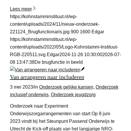
Lees meer
https://kohnstamminstituut.nl/wp-
content/uploads/2024/11/nieuw-onderzoek-
221124_Brugfunctionaris.jpg
900
1600
Edgar
https://kohnstamminstituut.nl/wp-
content/uploads/2022/05/Logo-Kohnstamm-Instituut-
RGB-220511.svg
Edgar
2024-11-26 10:30:00
2026-07-
08 13:47:38
De brugfunctie in beeld
Van arrangeren naar includeren
3 mei 2023
/
in
Onderzoek gelijke kansen
,
Onderzoek
inclusief onderwijs
,
Onderzoek jeugdzorg
Onderzoek naar Experiment
Onderwijszorgarrangementen van start Op 8 juni
2023 vindt bij het Steunpunt Passend Onderwijs te
Utrecht de Kick-off plaats van het langjarige NRO-