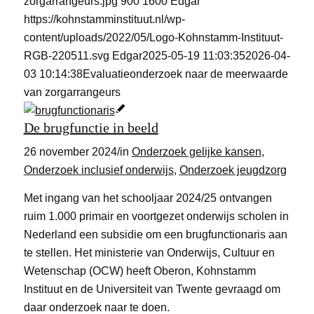
zorgarrangeurs.jpg
900
1600
Edgar
https://kohnstamminstituut.nl/wp-
content/uploads/2022/05/Logo-Kohnstamm-Instituut-
RGB-220511.svg
Edgar
2025-05-19 11:03:35
2026-04-
03 10:14:38
Evaluatieonderzoek naar de meerwaarde
van zorgarrangeurs
De brugfunctie in beeld
26 november 2024
/
in
Onderzoek gelijke kansen
,
Onderzoek inclusief onderwijs
,
Onderzoek jeugdzorg
Met ingang van het schooljaar 2024/25 ontvangen
ruim 1.000 primair en voortgezet onderwijs scholen in
Nederland een subsidie om een brugfunctionaris aan
te stellen. Het ministerie van Onderwijs, Cultuur en
Wetenschap (OCW) heeft Oberon, Kohnstamm
Instituut en de Universiteit van Twente gevraagd om
daar onderzoek naar te doen.