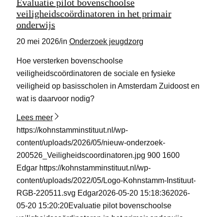
Evaluatie pilot bovenschoolse
veiligheidscoördinatoren in het primair
onderwijs
20 mei 2026
/
in
Onderzoek jeugdzorg
Hoe versterken bovenschoolse
veiligheidscoördinatoren de sociale en fysieke
veiligheid op basisscholen in Amsterdam Zuidoost en
wat is daarvoor nodig?
Lees meer
https://kohnstamminstituut.nl/wp-
content/uploads/2026/05/nieuw-onderzoek-
200526_Veiligheidscoordinatoren.jpg
900
1600
Edgar
https://kohnstamminstituut.nl/wp-
content/uploads/2022/05/Logo-Kohnstamm-Instituut-
RGB-220511.svg
Edgar
2026-05-20 15:18:36
2026-
05-20 15:20:20
Evaluatie pilot bovenschoolse