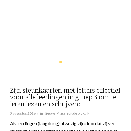
leerlingen in groep 3 om
te leren lezen en
schrijven?
LEES MEER
1
2
3
Zijn steunkaarten met letters effectief
voor alle leerlingen in groep 3 om te
leren lezen en schrijven?
/
5 augustus 2026
in
Nieuws
,
Vragen uit de praktijk
Als leerlingen (langdurig) afwezig zijn doordat zij veel
stress en angst ervaren rond school, wordt dit ook wel