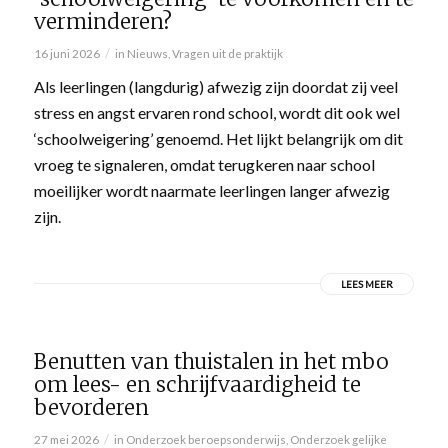
verminderen?
/
16 juni 2026
in
Nieuws
,
Vragen uit de praktijk
Als leerlingen (langdurig) afwezig zijn doordat zij veel
stress en angst ervaren rond school, wordt dit ook wel
‘schoolweigering’ genoemd. Het lijkt belangrijk om dit
vroeg te signaleren, omdat terugkeren naar school
moeilijker wordt naarmate leerlingen langer afwezig
zijn.
LEES MEER
Benutten van thuistalen in het mbo
om lees- en schrijfvaardigheid te
bevorderen
/
27 mei 2026
in
Onderzoek beroepsonderwijs
,
Onderzoek gelijke