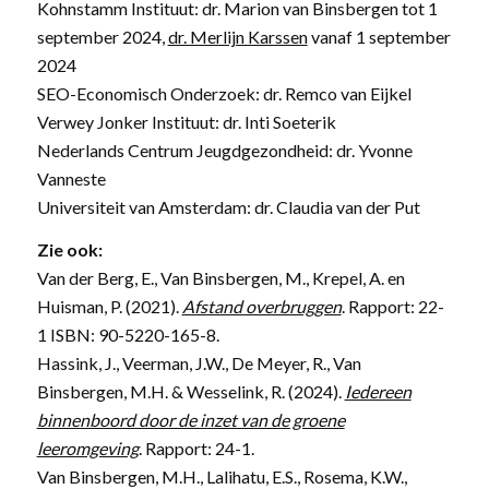
Kohnstamm Instituut: dr. Marion van Binsbergen tot 1
september 2024,
dr. Merlijn Karssen
vanaf 1 september
2024
SEO-Economisch Onderzoek: dr. Remco van Eijkel
Verwey Jonker Instituut: dr. Inti Soeterik
Nederlands Centrum Jeugdgezondheid: dr. Yvonne
Vanneste
Universiteit van Amsterdam: dr. Claudia van der Put
Zie ook:
Van der Berg, E., Van Binsbergen, M., Krepel, A. en
Huisman, P. (2021).
Afstand overbruggen
. Rapport: 22-
1 ISBN: 90-5220-165-8.
Hassink, J., Veerman, J.W., De Meyer, R., Van
Binsbergen, M.H. & Wesselink, R. (2024).
Iedereen
binnenboord door de inzet van de groene
leeromgeving
. Rapport: 24-1.
Van Binsbergen, M.H., Lalihatu, E.S., Rosema, K.W.,