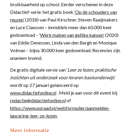
bruikbaarheid op school. Eerder verschenen in deze
Didactief-serie: het gratis boek
‘Op de schouders van
reuzen’
(2018) van Paul Kirschner, Steven Raaijmakers
en Luce Claessen – inmiddels meer dan 60.000 keer
gedownload – ‘
Werk maken van gelijke kansen’
(2020)
van Eddie Denessen, Linda van den Bergh en Monique
Volman – bijna 30.000 keer gedownload. Recensies zijn
unaniem lovend.
De gratis digitale versie van ‘
Leer ze lezen, praktische
inzichten uit onderzoek voor leraren basisonderwijs
’
wordt op 27 januari gelanceerd op
www.didactiefonline.nl
. Meld je aan voor dit event bij
redactie@didactiefonline.nl
of
https://www.poraad.nl/webformulier/aanmelden-
lancering-leer-ze-lezen
.
Meer informatie