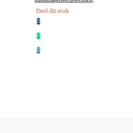
elalihatu@kohnstamm.uva.nl
.
Deel dit stuk