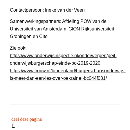
Contactpersoon:
Ineke van der Veen
Samenwerkingspartners: Afdeling POW van de
Universiteit van Amsterdam, GION Rijksuniversiteit
Groningen en Cito
Zie ook:
https://www.onderwijsinspectie.nl/onderwerpen/peil-
onderwijs/burgerschap-einde-bo-2019-2020
https://www.trouw.nl/binnenland/burgerschapsonderwijs-
is-meer-dan-een-les-over-oekraine~bc044f081/
deel deze pagina