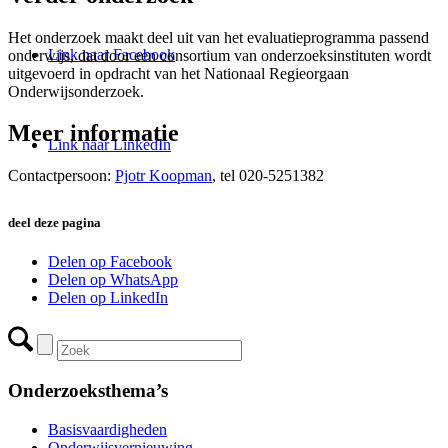
Het onderzoek maakt deel uit van het evaluatieprogramma passend
Link naar Facebook
onderwijs, dat door een consortium van onderzoeksinstituten wordt
uitgevoerd in opdracht van het Nationaal Regieorgaan
Onderwijsonderzoek.
Meer informatie
Link naar LinkedIn
Contactpersoon:
Pjotr Koopman
, tel 020-5251382
deel deze pagina
Delen op Facebook
Delen op WhatsApp
Delen op LinkedIn
Onderzoeksthema’s
Basisvaardigheden
Onderwijsvernieuwing