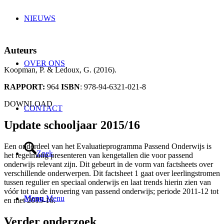
NIEUWS
Auteurs
OVER ONS
Koopman, P. & Ledoux, G.
(2016).
RAPPORT:
964
ISBN
: 978-94-6321-021-8
DOWNLOAD
CONTACT
Update schooljaar 2015/16
Een onderdeel van het Evaluatieprogramma Passend Onderwijs is
Zoek
het regelmatig presenteren van kengetallen die voor passend
onderwijs relevant zijn.
Dit gebeurt in de vorm van factsheets over
verschillende onderwerpen. Dit factsheet 1 gaat over leerlingstromen
tussen regulier en speciaal onderwijs en laat trends hierin zien van
vóór tot na de invoering van passend onderwijs; periode 2011-12 tot
Menu
Menu
en met 2015-16.
Verder onderzoek