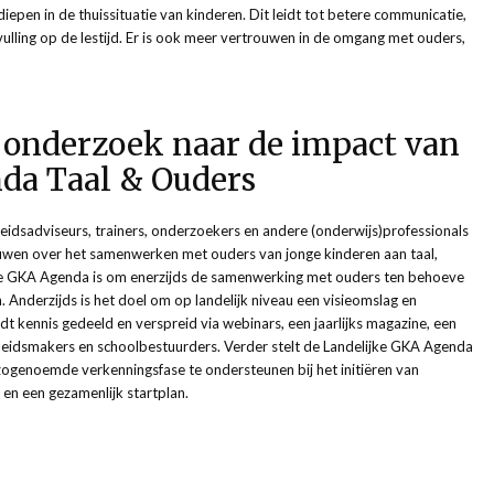
iepen in de thuissituatie van kinderen. Dit leidt tot betere communicatie,
lling op de lestijd. Er is ook meer vertrouwen in de omgang met ouders,
t onderzoek naar de impact van
da Taal & Ouders
idsadviseurs, trainers, onderzoekers en andere (onderwijs)professionals
wen over het samenwerken met ouders van jonge kinderen aan taal,
jke GKA Agenda is om enerzijds de samenwerking met ouders ten behoeve
. Anderzijds is het doel om op landelijk niveau een visieomslag en
t kennis gedeeld en verspreid via webinars, een jaarlijks magazine, een
 beleidsmakers en schoolbestuurders. Verder stelt de Landelijke GKA Agenda
ogenoemde verkenningsfase te ondersteunen bij het initiëren van
p en een gezamenlijk startplan.