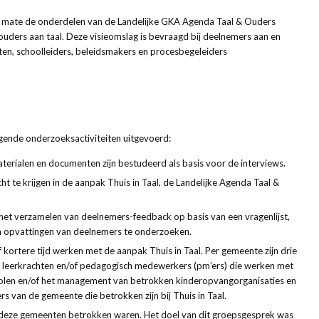
e mate de onderdelen van de Landelijke GKA Agenda Taal & Ouders
uders aan taal. Deze visieomslag is bevraagd bij deelnemers aan en
ten, schoolleiders, beleidsmakers en procesbegeleiders
gende onderzoeksactiviteiten uitgevoerd:
terialen en documenten zijn bestudeerd als basis voor de interviews.
 te krijgen in de aanpak Thuis in Taal, de Landelijke Agenda Taal &
en het verzamelen van deelnemers-feedback op basis van een vragenlijst,
n opvattingen van deelnemers te onderzoeken.
f kortere tijd werken met de aanpak Thuis in Taal. Per gemeente zijn drie
 leerkrachten en/of pedagogisch medewerkers (pm’ers) die werken met
cholen en/of het management van betrokken kinderopvangorganisaties en
 van de gemeente die betrokken zijn bij Thuis in Taal.
 deze gemeenten betrokken waren. Het doel van dit groepsgesprek was