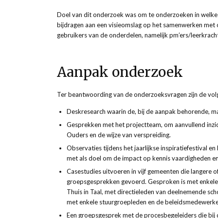
Doel van dit onderzoek was om te onderzoeken in welk
bijdragen aan een visieomslag op het samenwerken met o
gebruikers van de onderdelen, namelijk pm’ers/leerkrach
Aanpak onderzoek
Ter beantwoording van de onderzoeksvragen zijn de vol
Deskresearch waarin de, bij de aanpak behorende, ma
Gesprekken met het projectteam, om aanvullend inzicht
Ouders en de wijze van verspreiding.
Observaties tijdens het jaarlijkse inspiratiefestival 
met als doel om de impact op kennis vaardigheden e
Casestudies uitvoeren in vijf gemeenten die langere o
groepsgesprekken gevoerd. Gesproken is met enkele
Thuis in Taal, met directieleden van deelnemende s
met enkele stuurgroepleden en de beleidsmedewerkers
Een groepsgesprek met de procesbegeleiders die bij