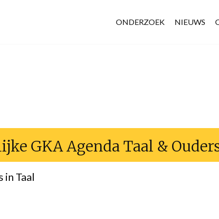
ONDERZOEK
NIEUWS
ijke GKA Agenda Taal
&
Ouder
 in Taal