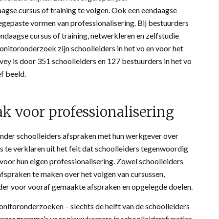
agse cursus of training te volgen. Ook een eendaagse
egepaste vormen van professionalisering. Bij bestuurders
ndaagse cursus of training, netwerkleren en zelfstudie
onitoronderzoek zijn schoolleiders in het vo en voor het
vey is door 351 schoolleiders en 127 bestuurders in het vo
f beeld.
k voor professionalisering
inder schoolleiders afspraken met hun werkgever over
s te verklaren uit het feit dat schoolleiders tegenwoordig
oor hun eigen professionalisering. Zowel schoolleiders
 afspraken te maken over het volgen van cursussen,
nder voor vooraf gemaakte afspraken en opgelegde doelen.
 monitoronderzoeken – slechts de helft van de schoolleiders
ngsprogramma’s voor nieuwkomers in schoolleidersfuncties