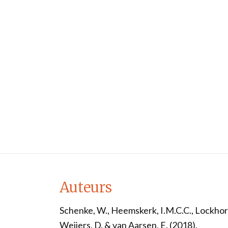
Auteurs
Schenke, W., Heemskerk, I.M.C.C., Lockhors
Weijers, D. & van Aarsen, E. (2018).