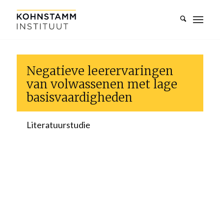
Negatieve leerervaringen
van volwassenen met lage
basisvaardigheden
Literatuurstudie