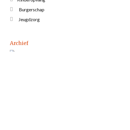
Burgerschap
Jeugdzorg
Archief
Bekijk het
overzicht van de publicaties van Kohnstamm
Instituut
vanaf 1981.
Kennisrotonde
Kohnstamm Instituut participeert in de
Kennisrotonde
,
loket voor snelle beantwoording van
vragen uit de