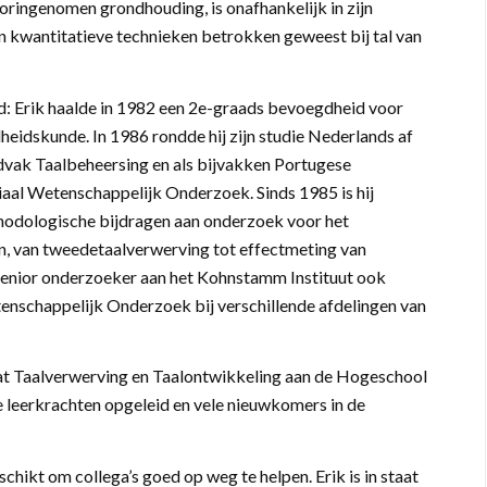
ooringenomen grondhouding, is onafhankelijk in zijn
in kwantitatieve technieken betrokken geweest bij tal van
nd: Erik haalde in 1982 een 2e-graads bevoegdheid voor
eidskunde. In 1986 rondde hij zijn studie Nederlands af
dvak Taalbeheersing en als bijvakken Portugese
aal Wetenschappelijk Onderzoek. Sinds 1985 is hij
hodologische bijdragen aan onderzoek voor het
n, van tweedetaalverwerving tot effectmeting van
 senior onderzoeker aan het Kohnstamm Instituut ook
nschappelijk Onderzoek bij verschillende afdelingen van
at Taalverwerving en Taalontwikkeling aan de Hogeschool
le leerkrachten opgeleid en vele nieuwkomers in de
schikt om collega’s goed op weg te helpen. Erik is in staat