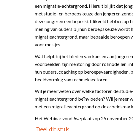
een migratie-achtergrond. Hieruit blijkt dat j
met studie- en beroepskeuze dan jongeren zond
deze jongeren een beperkt blikveld hebben op 
mening van ouders bij hun beroepskeuze wordt h
migratieachtergrond, maar bepaalde beroepen wo
voor meisjes.
Wat helpt bij het bieden van kansen aan jongere
voorbeelden zijn mentoring door rolmodellen, i
hun ouders, coaching op beroepsvaardigheden, be
beeldvorming van technieksectoren.
Wil je meer weten over welke factoren de studi
migratieachtergrond beïnvloeden? Wil je meer w
met een migratieachtergrond op de arbeidsmarkt
Het Webinar vond
live
plaats op 25 november 202
Deel dit stuk