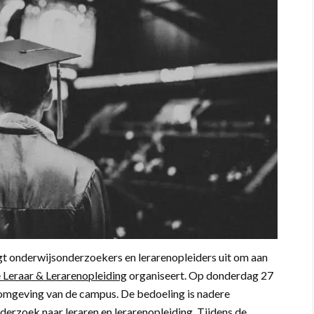
onderwijsonderzoekers en lerarenopleiders uit om aan
e Leraar & Lerarenopleiding
organiseert. Op donderdag 27
omgeving van de campus. De bedoeling is nadere
erzoek naar leraren en lerarenopleiding. Tijdens de