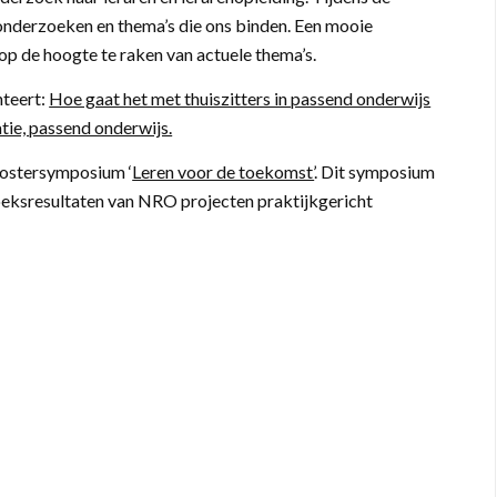
onderzoeken en thema’s die ons binden. Een mooie
p de hoogte te raken van actuele thema’s.
teert:
Hoe gaat het met thuiszitters in passend onderwijs
tie, passend onderwijs.
postersymposium ‘
Leren voor de toekomst’
. Dit symposium
eksresultaten van NRO projecten praktijkgericht