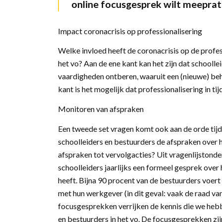
online focusgesprek wilt meeprat
Impact coronacrisis op professionalisering
Welke invloed heeft de coronacrisis op de profes
het vo? Aan de ene kant kan het zijn dat schooll
vaardigheden ontberen, waaruit een (nieuwe) beh
kant is het mogelijk dat professionalisering in tij
Monitoren van afspraken
Een tweede set vragen komt ook aan de orde tij
schoolleiders en bestuurders de afspraken over 
afspraken tot vervolgacties? Uit vragenlijstonder
schoolleiders jaarlijks een formeel gesprek ove
heeft. Bijna 90 procent van de bestuurders voert
met hun werkgever (in dit geval: vaak de raad va
focusgesprekken verrijken de kennis die we hebb
en bestuurders in het vo. De focusgesprekken zij