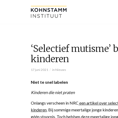
‘Selectief mutisme’ b
kinderen
/
17 juni 2021
in
Nieuws
Niet te snel labelen
Kinderen die niet praten
Onlangs verscheen in NRC
een artikel over selec
kinderen
. Bij sommige meertalige jonge kinderen 
géén stoornis. Toch hebben deze meertalige jonge