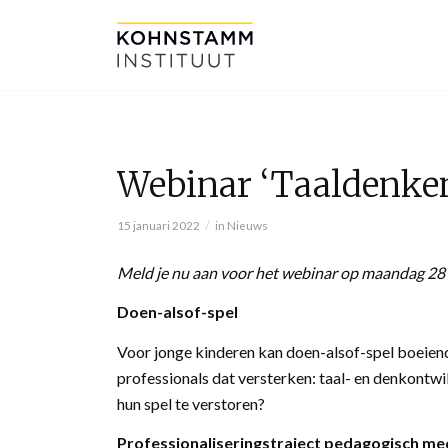
Webinar ‘Taaldenken
/
15 januari 2022
in
Nieuws
Meld je nu aan voor het webinar op maandag 28 
Doen-alsof-spel
Voor jonge kinderen kan doen-alsof-spel boeiend
professionals dat versterken: taal- en denkontw
hun spel te verstoren?
Professionaliseringstraject pedagogisch m