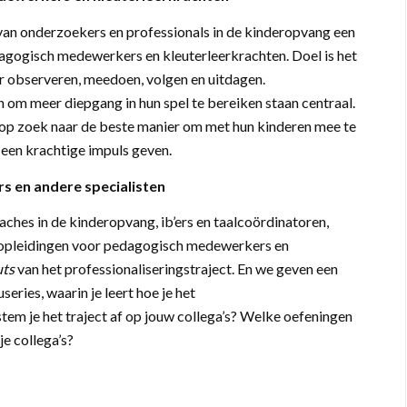
van onderzoekers en professionals in de kinderopvang een
agogisch medewerkers en kleuterleerkrachten. Doel is het
r observeren, meedoen, volgen en uitdagen.
 om meer diepgang in hun spel te bereiken staan centraal.
 op zoek naar de beste manier om met hun kinderen mee te
g een krachtige impuls geven.
s en andere specialisten
ches in de kinderopvang, ib’ers en taalcoördinatoren,
an opleidingen voor pedagogisch medewerkers en
uts
van het professionaliseringstraject. En we geven een
series, waarin je leert hoe je het
stem je het traject af op jouw collega’s? Welke oefeningen
je collega’s?