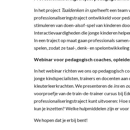
In het project
Taaldenken in spel
heeft een team 
professionaliseringstraject ontwikkeld voor ped
stimuleren van doen-alsof-spel van kinderen doo
Interactievaardigheden die jonge kinderen helpen
In een traject op maat gaan professionals samen
spelen, zodat ze taal-, denk- en spelontwikkelin
Webinar voor pedagogisch coaches, opleider
In het webinar richten we ons op pedagogisch coa
jonge kindspecialisten, trainers en docenten a
kleuterleerkrachten. We presenteren de
ins
en
o
voorproefje van de train-de-trainer cursus bij Edu
professionaliseringstraject kunt uitvoeren: Hoe 
kun je inzetten? Welke hulpmiddelen zijn er voor 
We hopen dat je erbij bent!