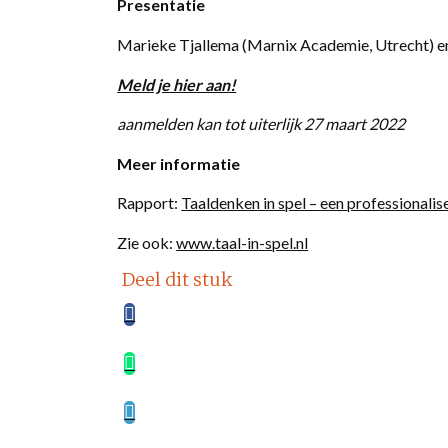
Presentatie
Marieke Tjallema (Marnix Academie, Utrecht) e
Meld je hier aan!
aanmelden kan tot uiterlijk 27 maart 2022
Meer informatie
Rapport:
Taaldenken in spel – een professionalis
Zie ook:
www.taal-in-spel.nl
Deel dit stuk