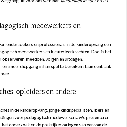
n we graag uit voor ons webinar
Taaldenken in spel,
op 20
pedagogisch medewerkers en
van onderzoekers en professionals in de kinderopvang een
agogisch medewerkers en kleuterleerkrachten. Doel is het
r observeren, meedoen, volgen en uitdagen.
 om meer diepgang in hun spel te bereiken staan centraal.
 mee.
hes, opleiders en andere
hes in de kinderopvang, jonge kindspecialisten, ib’ers en
leidingen voor pedagogisch medewerkers. We presenteren
t, het onderzoek en de praktijkervaringen van een van de