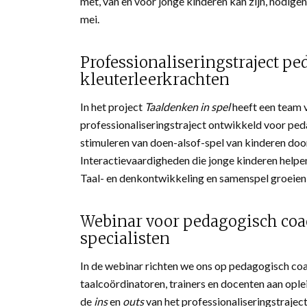
met, van en voor jonge kinderen kan zijn, nodige
mei.
Professionaliseringstraject 
kleuterleerkrachten
In het project
Taaldenken in spel
heeft een team 
professionaliseringstraject ontwikkeld voor ped
stimuleren van doen-alsof-spel van kinderen doo
Interactievaardigheden die jonge kinderen helpen
Taal- en denkontwikkeling en samenspel groeien
Webinar voor pedagogisch coac
specialisten
In de webinar richten we ons op pedagogisch coac
taalcoördinatoren, trainers en docenten aan op
de
ins
en
outs
van het professionaliseringstrajec