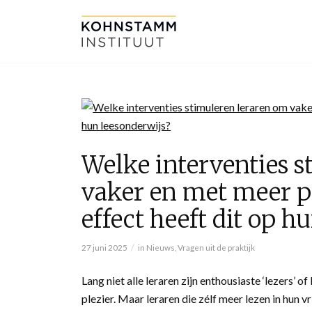
Welke interventies 
vaker en met meer pl
effect heeft dit op h
/
27 juni 2025
in
Nieuws
,
Vragen uit de praktijk
Lang niet alle leraren zijn enthousiaste ‘lezers’ o
plezier. Maar leraren die zélf meer lezen in hun vri