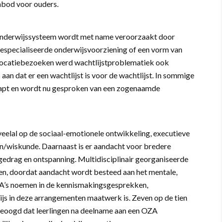
nbod voor ouders.
n onderwijssysteem wordt met name veroorzaakt door
gespecialiseerde onderwijsvoorziening of een vorm van
 locatiebezoeken werd wachtlijstproblematiek ook
n dat er een wachtlijst is voor de wachtlijst. In sommige
hrapt en wordt nu gesproken van een zogenaamde
veelal op de sociaal-emotionele ontwikkeling, executieve
n/wiskunde. Daarnaast is er aandacht voor bredere
gedrag en ontspanning. Multidisciplinair georganiseerde
en, doordat aandacht wordt besteed aan het mentale,
 OZA’s noemen in de kennismakingsgesprekken,
ijs in deze arrangementen maatwerk is. Zeven op de tien
beoogd dat leerlingen na deelname aan een OZA