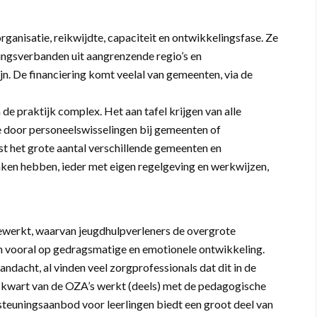
organisatie, reikwijdte, capaciteit en ontwikkelingsfase. Ze
gsverbanden uit aangrenzende regio’s en
n. De financiering komt veelal van gemeenten, via de
 de praktijk complex. Het aan tafel krijgen van alle
de door personeelswisselingen bij gemeenten of
st het grote aantal verschillende gemeenten en
n hebben, ieder met eigen regelgeving en werkwijzen,
ewerkt, waarvan jeugdhulpverleners de overgrote
h vooral op gedragsmatige en emotionele ontwikkeling.
andacht, al vinden veel zorgprofessionals dat dit in de
n kwart van de OZA’s werkt (deels) met de pedagogische
teuningsaanbod voor leerlingen biedt een groot deel van