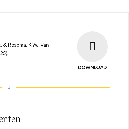
.S. & Rosema, K.W., Van
025).
DOWNLOAD