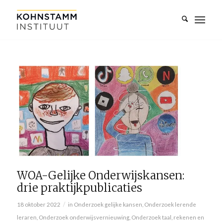
WOA-Gelijke Onderwijskansen:
drie praktijkpublicaties
/
18 oktober 2022
in
Onderzoek gelijke kansen
,
Onderzoek lerende
leraren
,
Onderzoek onderwijsvernieuwing
,
Onderzoek taal, rekenen en