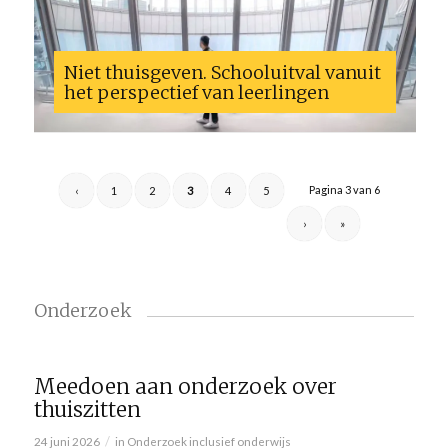
Niet thuisgeven. Schooluitval vanuit
het perspectief van leerlingen
Pagina 3 van 6
‹
1
2
3
4
5
›
»
Onderzoek
Meedoen aan onderzoek over
thuiszitten
/
24 juni 2026
in
Onderzoek inclusief onderwijs