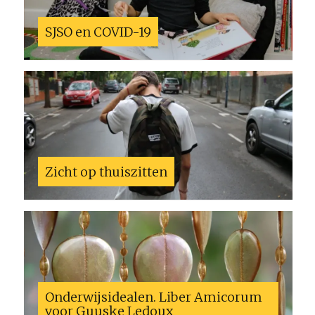
SJSO en COVID-19
Zicht op thuiszitten
Onderwijsidealen. Liber Amicorum
voor Guuske Ledoux