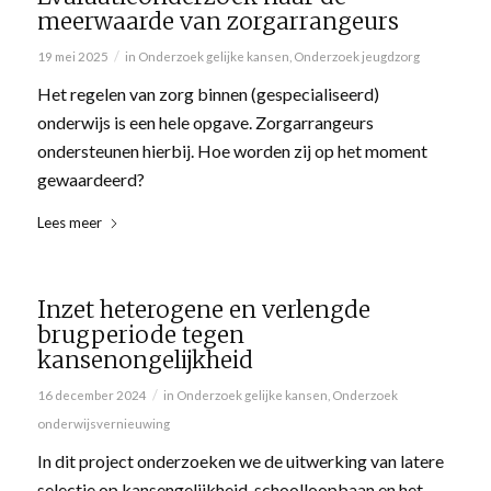
meerwaarde van zorgarrangeurs
/
19 mei 2025
in
Onderzoek gelijke kansen
,
Onderzoek jeugdzorg
Het regelen van zorg binnen (gespecialiseerd)
onderwijs is een hele opgave. Zorgarrangeurs
ondersteunen hierbij. Hoe worden zij op het moment
gewaardeerd?
Lees meer
Inzet heterogene en verlengde
brugperiode tegen
kansenongelijkheid
/
16 december 2024
in
Onderzoek gelijke kansen
,
Onderzoek
onderwijsvernieuwing
In dit project onderzoeken we de uitwerking van latere
selectie op kansengelijkheid, schoolloopbaan en het