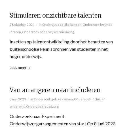
Stimuleren onzichtbare talenten
/
28 oktober 2024
in
Onderzoek gelijke kansen
,
Onderzoek lerende
leraren
,
Onderzoek onderwijsvernieuwing
Inzetten op talentontwikkeling door het benutten van
buitenschoolse kennisbronnen van studenten in het
hoger onderwijs.
Lees meer
Van arrangeren naar includeren
/
3 mei 2023
in
Onderzoek gelijke kansen
,
Onderzoek inclusief
onderwijs
,
Onderzoek jeugdzorg
Onderzoek naar Experiment
Onderwijszorgarrangementen van start Op 8 juni 2023