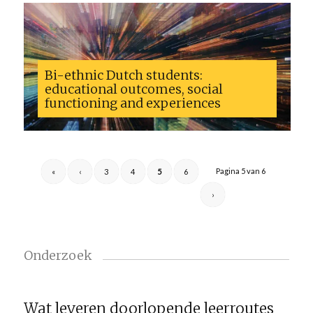
Bi-ethnic Dutch students:
educational outcomes, social
functioning and experiences
Pagina 5 van 6
«
‹
3
4
5
6
›
Onderzoek
Wat leveren doorlopende leerroutes