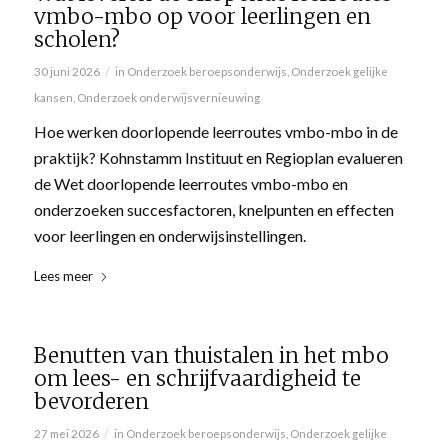
vmbo-mbo op voor leerlingen en
scholen?
/
30 juni 2026
in
Onderzoek beroepsonderwijs
,
Onderzoek gelijke
kansen
,
Onderzoek onderwijsvernieuwing
Hoe werken doorlopende leerroutes vmbo-mbo in de
praktijk? Kohnstamm Instituut en Regioplan evalueren
de Wet doorlopende leerroutes vmbo-mbo en
onderzoeken succesfactoren, knelpunten en effecten
voor leerlingen en onderwijsinstellingen.
Lees meer
Benutten van thuistalen in het mbo
om lees- en schrijfvaardigheid te
bevorderen
/
27 mei 2026
in
Onderzoek beroepsonderwijs
,
Onderzoek gelijke